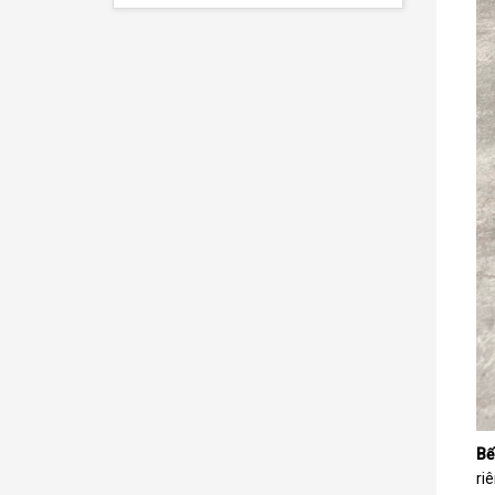
Bế
ri