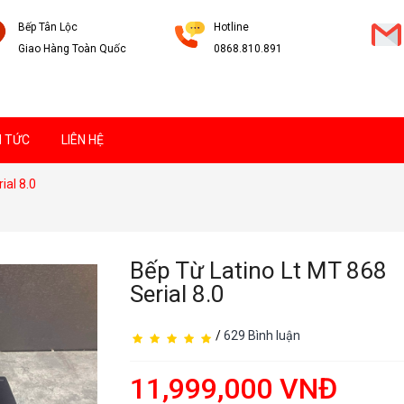
Bếp Tân Lộc
Hotline
Giao Hàng Toàn Quốc
0868.810.891
N TỨC
LIÊN HỆ
ial 8.0
Bếp Từ Latino Lt MT 868
Serial 8.0
/
629 Bình luận
11,999,000 VNĐ