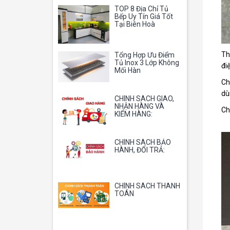
TOP 8 Địa Chỉ Tủ
Bếp Uy Tín Giá Tốt
Tại Biên Hoà
Th
Tổng Hợp Ưu Điểm
Tủ Inox 3 Lớp Không
đi
Mối Hàn
Ch
dù
CHÍNH SÁCH GIAO,
NHẬN HÀNG VÀ
Ch
KIỂM HÀNG:
CHÍNH SÁCH BẢO
HÀNH, ĐỔI TRẢ:
CHÍNH SÁCH THANH
TOÁN