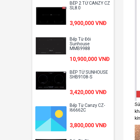
BẾP 2 TỪ CANZY CZ
SL8.0
3,900,000 VNĐ
Bếp Từ Đôi
Sunhouse
MMB9988
10,900,000 VNĐ
BẾP TỪ SUNHOUSE
SHB9108-S
3,420,000 VNĐ
Sử
Bếp Từ Canzy CZ-
I66662C
kh
kí
3,800,000 VNĐ