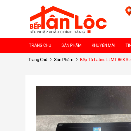
TRANG CHỦ
SẢN PHẨM
KHUYẾN MÃI
TI
Trang Chủ
Sản Phẩm
Bếp Từ Latino Lt MT 868 Ser