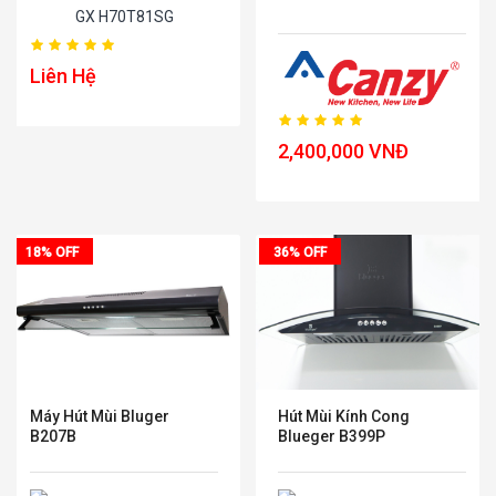
H70T81SG
Hút Mùi Canzy CZ D70Q
Liên Hệ
2,400,000 VNĐ
18% OFF
36% OFF