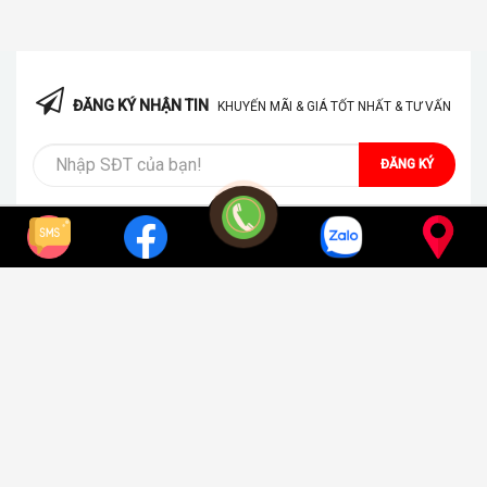
lẽ là câu hỏi được nhiều khách hàng quan tâm, làm sao bếp từ
có thể dừng được khi có những yếu tố ngoại cảnh tác động.
Cùng tìm hiểu chi tiết hơn dưới đây [...]
ĐĂNG KÝ NHẬN TIN
KHUYẾN MÃI & GIÁ TỐT NHẤT & TƯ VẤN
ĐĂNG KÝ
VỀ CHÚNG TÔI