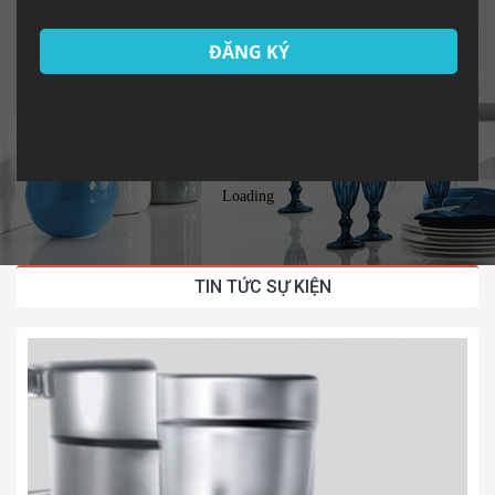
Nhận Voucher giảm giá 3 triệu
Giao hàng, lắp đặt miễn phí 20km
ĐĂNG KÝ
Loading
TIN TỨC SỰ KIỆN