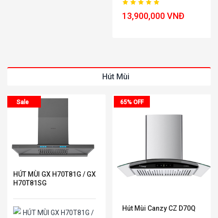
13,900,000 VNĐ
12,490,000 VNĐ
Hút Mùi
Sale
65% OFF
HÚT MÙI GX H70T81G / GX