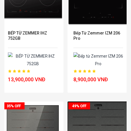
BẾP TỪ ZEMMER IHZ
Bếp Từ Zemmer IZM 206
752GB
Pro
13,900,000 VNĐ
8,900,000 VNĐ
35% OFF
49% OFF