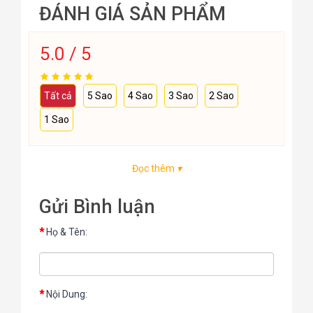
ĐÁNH GIÁ SẢN PHẨM
5.0 / 5
Tất cả
5 Sao
4 Sao
3 Sao
2 Sao
1 Sao
Đọc thêm
▾
Gửi Bình luận
Họ & Tên:
Nội Dung: