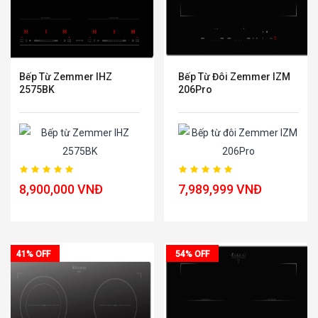
Bếp Từ Zemmer IHZ
Bếp Từ Đôi Zemmer IZM
2575BK
206Pro
8,900,000 VNĐ
7,989,999 VNĐ
41% OFF
54% OFF