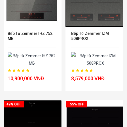
Bếp Từ Zemmer IHZ 752
Bếp Từ Zemmer IZM
MB
508PROX
10,900,000 VNĐ
8,579,000 VNĐ
49% OFF
55% OFF