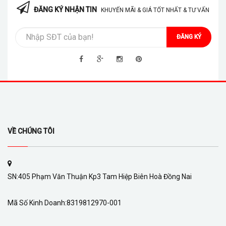
ĐĂNG KÝ NHẬN TIN
KHUYẾN MÃI & GIÁ TỐT NHẤT & TƯ VẤN
ĐĂNG KÝ
VỀ CHÚNG TÔI
SN:405 Phạm Văn Thuận Kp3 Tam Hiệp Biên Hoà Đồng Nai
Mã Số Kinh Doanh:8319812970-001